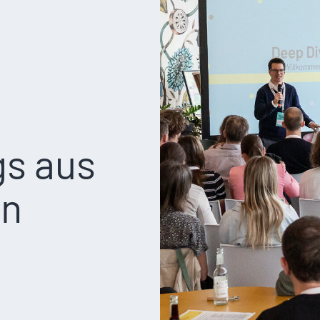
gs aus
in